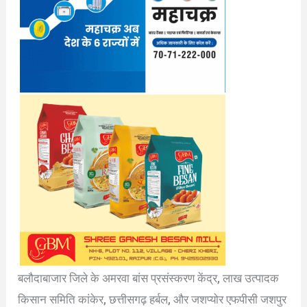
बलौदाबाजार जिले के अमरवा बांस प्रसंस्करण केंद्र, लाख उत्पादक
किसान समिति कांकेर, छत्तीसगढ़ हर्बल, और जशप्योर एफपीसी जशपुर