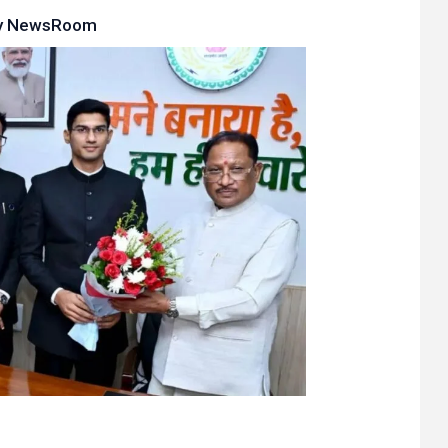
y
NewsRoom