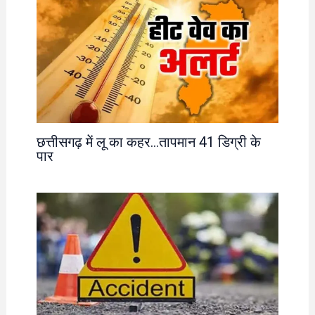
छत्तीसगढ़ में लू का कहर…तापमान 41 डिग्री के
पार