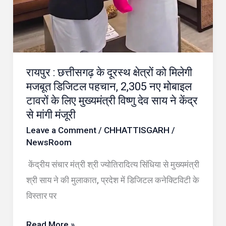
डिजिटल
पहचान,
2,305
नए
मोबाइल
रायपुर : छत्तीसगढ़ के दूरस्थ क्षेत्रों को मिलेगी
टावरों
मजबूत डिजिटल पहचान, 2,305 नए मोबाइल
के
टावरों के लिए मुख्यमंत्री विष्णु देव साय ने केंद्र
लिए
से मांगी मंजूरी
मुख्यमंत्री
Leave a Comment
/
CHHATTISGARH
/
विष्णु
NewsRoom
देव
केंद्रीय संचार मंत्री श्री ज्योतिरादित्य सिंधिया से मुख्यमंत्री
साय
श्री साय ने की मुलाकात, प्रदेश में डिजिटल कनेक्टिविटी के
ने
विस्तार पर
केंद्र
से
Read More »