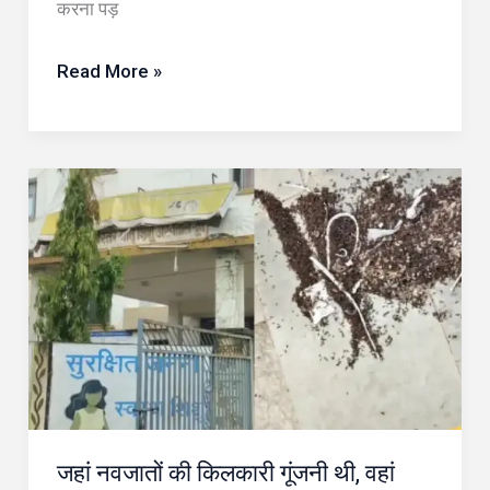
करना पड़
दामों
ने
Read More »
बढ़ाई
मुश्किलें
जहां
नवजातों
की
किलकारी
गूंजनी
थी,
वहां
चींटियों
ने
जहां नवजातों की किलकारी गूंजनी थी, वहां
रोक