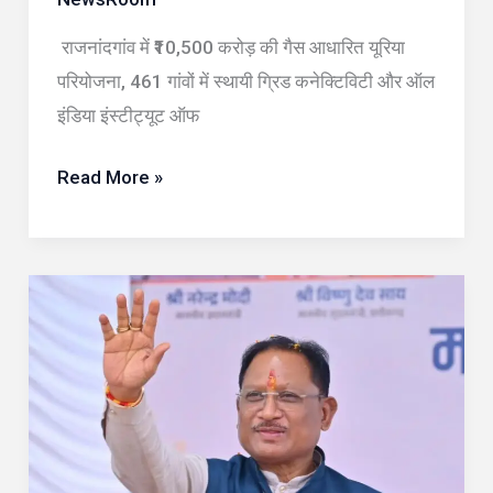
और
राजनांदगांव में ₹10,500 करोड़ की गैस आधारित यूरिया
‘बस्तर
परियोजना, 461 गांवों में स्थायी ग्रिड कनेक्टिविटी और ऑल
विजन’
इंडिया इंस्टीट्यूट ऑफ
पर
हुई
Read More »
विस्तृत
चर्चा
रायपुर
:
मुख्यमंत्री
विष्णुदेव
साय
की