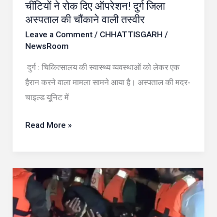
चींटियों ने रोक दिए ऑपरेशन! दुर्ग जिला
दिए
अस्पताल की चौंकाने वाली तस्वीर
ऑपरेशन!
Leave a Comment
/
CHHATTISGARH
/
दुर्ग
NewsRoom
जिला
दुर्ग : चिकित्सालय की स्वास्थ्य व्यवस्थाओं को लेकर एक
अस्पताल
हैरान करने वाला मामला सामने आया है। अस्पताल की मदर-
की
चाइल्ड यूनिट में
चौंकाने
वाली
Read More »
तस्वीर
बलौदाबाजार
में
बारिश