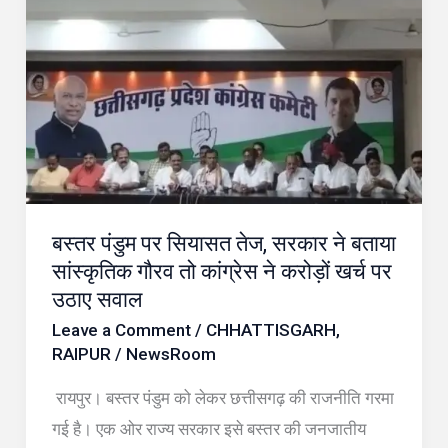
पंडुम
पर
सियासत
तेज,
सरकार
ने
बताया
सांस्कृतिक
बस्तर पंडुम पर सियासत तेज, सरकार ने बताया
गौरव
सांस्कृतिक गौरव तो कांग्रेस ने करोड़ों खर्च पर
तो
उठाए सवाल
कांग्रेस
Leave a Comment
/
CHHATTISGARH
,
ने
RAIPUR
/
NewsRoom
करोड़ों
रायपुर। बस्तर पंडुम को लेकर छत्तीसगढ़ की राजनीति गरमा
खर्च
गई है। एक ओर राज्य सरकार इसे बस्तर की जनजातीय
पर