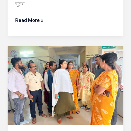
सुलभ
Read More »
रायपुर
:
जनता
की
सेहत
से
कोई
समझौता
नहीं: