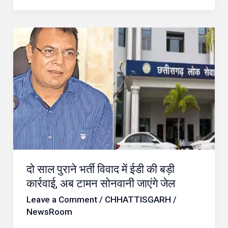
दो
साल
पुराने
भर्ती
विवाद
में
ईडी
की
बड़ी
दो साल पुराने भर्ती विवाद में ईडी की बड़ी
कार्रवाई,
कार्रवाई, अब टामन सोनवानी जाएंगे जेल
अब
Leave a Comment
/
CHHATTISGARH
/
टामन
NewsRoom
सोनवानी