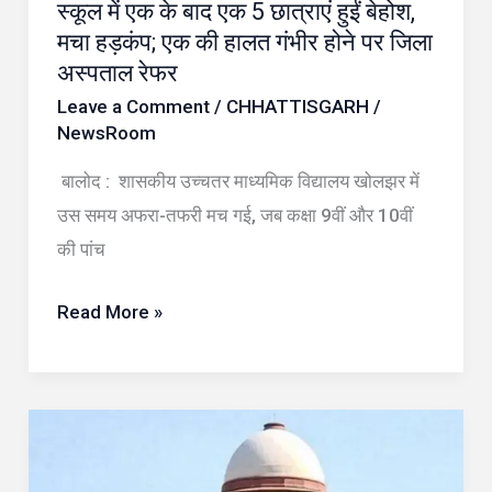
स्कूल में एक के बाद एक 5 छात्राएं हुईं बेहोश,
एक
मचा हड़कंप; एक की हालत गंभीर होने पर जिला
के
अस्पताल रेफर
बाद
Leave a Comment
/
CHHATTISGARH
/
एक
NewsRoom
5
बालोद : शासकीय उच्चतर माध्यमिक विद्यालय खोलझर में
छात्राएं
उस समय अफरा-तफरी मच गई, जब कक्षा 9वीं और 10वीं
हुईं
की पांच
बेहोश,
मचा
Read More »
हड़कंप;
एक
की
जेल
हालत
में
गंभीर