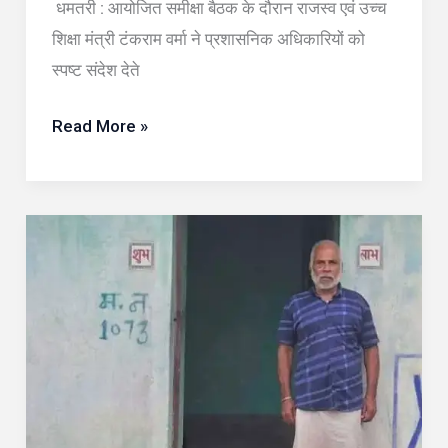
धमतरी : आयोजित समीक्षा बैठक के दौरान राजस्व एवं उच्च
अधिकारियों
शिक्षा मंत्री टंकराम वर्मा ने प्रशासनिक अधिकारियों को
को
स्पष्ट संदेश देते
दी
सख्त
Read More »
चेतावनी
कच्चे
घर
से
पक्के
आशियाने
तक:
प्रधानमंत्री
आवास