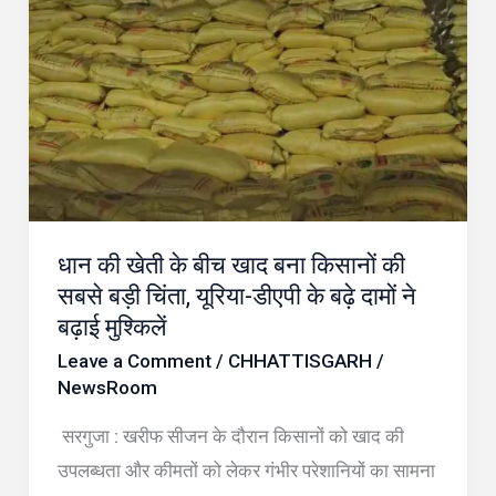
की
खेती
के
बीच
खाद
बना
किसानों
की
धान की खेती के बीच खाद बना किसानों की
सबसे
सबसे बड़ी चिंता, यूरिया-डीएपी के बढ़े दामों ने
बड़ी
बढ़ाई मुश्किलें
चिंता,
Leave a Comment
/
CHHATTISGARH
/
यूरिया-
NewsRoom
डीएपी
सरगुजा : खरीफ सीजन के दौरान किसानों को खाद की
के
उपलब्धता और कीमतों को लेकर गंभीर परेशानियों का सामना
बढ़े