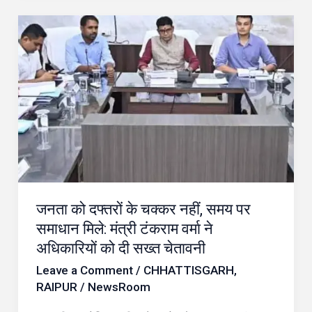
जनता
को
दफ्तरों
के
चक्कर
नहीं,
समय
पर
समाधान
जनता को दफ्तरों के चक्कर नहीं, समय पर
मिले:
समाधान मिले: मंत्री टंकराम वर्मा ने
मंत्री
अधिकारियों को दी सख्त चेतावनी
टंकराम
Leave a Comment
/
CHHATTISGARH
,
वर्मा
RAIPUR
/
NewsRoom
ने