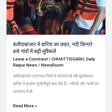
का
कहर,
नदी
किनारे
बसे
गांवों
बलौदाबाजार में बारिश का कहर, नदी किनारे
में
बसे गांवों में बढ़ी मुश्किलें
बढ़ी
Leave a Comment
/
CHHATTISGARH
,
Daily
मुश्किलें
Raipur News
/
NewsRoom
बलौदाबाजार-भाटापारा जिले में लगातार हो रही मूसलाधार
बारिश ने हालात चुनौतीपूर्ण बना दिए हैं। नदियों और नालों का
जलस्तर तेजी
Read More »