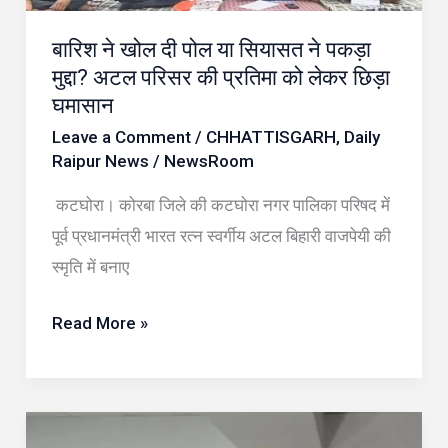
ने
पकड़ा
बारिश ने खोल दी पोल या सियासत ने पकड़ा
मुद्दा?
मुद्दा? अटल परिसर की प्रतिमा को लेकर छिड़ा
अटल
घमासान
परिसर
Leave a Comment
/
CHHATTISGARH
,
Daily
की
Raipur News
/
NewsRoom
प्रतिमा
कटघोरा। कोरबा जिले की कटघोरा नगर पालिका परिषद में
को
पूर्व प्रधानमंत्री भारत रत्न स्वर्गीय अटल बिहारी वाजपेयी की
लेकर
स्मृति में बनाए
छिड़ा
घमासान
Read More »
बस्तर