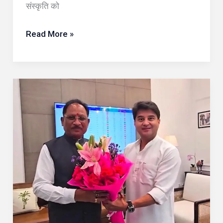
संस्कृति को
उठाए
सवाल
Read More »
रायपुर
:
छत्तीसगढ़
के
दूरस्थ
क्षेत्रों
को
मिलेगी
मजबूत