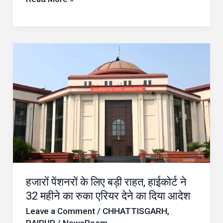
भी
उठाए
सवाल
हजारों
पेंशनरों
के
लिए
बड़ी
राहत,
हाईकोर्ट
ने
32
हजारों पेंशनरों के लिए बड़ी राहत, हाईकोर्ट ने
महीने
32 महीने का रुका एरियर देने का दिया आदेश
का
Leave a Comment
/
CHHATTISGARH
,
रुका