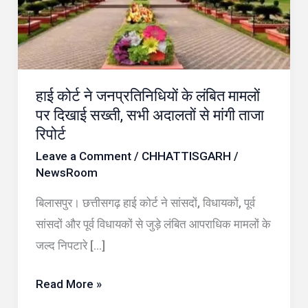
लंबित
मामलों
पर
दिखाई
हाई कोर्ट ने जनप्रतिनिधियों के लंबित मामलों
सख्ती,
पर दिखाई सख्ती, सभी अदालतों से मांगी ताजा
सभी
रिपोर्ट
अदालतों
Leave a Comment
/
CHHATTISGARH
/
से
NewsRoom
मांगी
बिलासपुर। छत्तीसगढ़ हाई कोर्ट ने सांसदों, विधायकों, पूर्व
ताजा
सांसदों और पूर्व विधायकों से जुड़े लंबित आपराधिक मामलों के
रिपोर्ट
जल्द निपटारे […]
Read More »