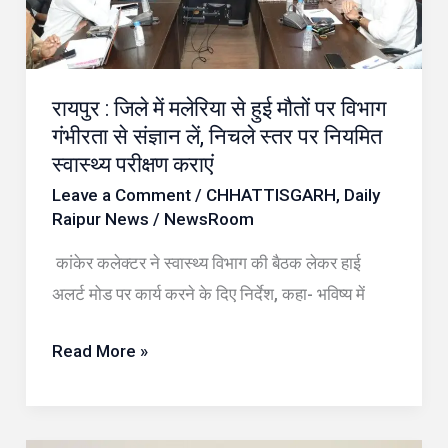
में
मलेरिया
से
हुई
रायपुर : जिले में मलेरिया से हुई मौतों पर विभाग
गंभीरता से संज्ञान लें, निचले स्तर पर नियमित
मौतों
स्वास्थ्य परीक्षण कराएं
पर
Leave a Comment
/
CHHATTISGARH
,
Daily
विभाग
Raipur News
/
NewsRoom
गंभीरता
से
कांकेर कलेक्टर ने स्वास्थ्य विभाग की बैठक लेकर हाई
संज्ञान
अलर्ट मोड पर कार्य करने के दिए निर्देश, कहा- भविष्य में
लें,
Read More »
निचले
स्तर
पर
नियमित