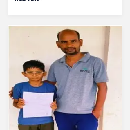
मांगी
मंजूरी
रायपुर
:
सेवा
सेतु
से
बेटे
का
निवास
प्रमाण
पत्र
घर
के