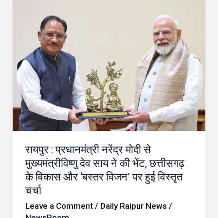
रायपुर
स्वास्थ्य
:
परीक्षण
प्रधानमंत्री
कराएं
नरेंद्र
मोदी
से
मुख्यमंत्रीविष्णु
देव
साय
ने
रायपुर : प्रधानमंत्री नरेंद्र मोदी से
की
मुख्यमंत्रीविष्णु देव साय ने की भेंट, छत्तीसगढ़
भेंट,
के विकास और ‘बस्तर विजन’ पर हुई विस्तृत
छत्तीसगढ़
चर्चा
के
Leave a Comment
/
Daily Raipur News
/
विकास
NewsRoom