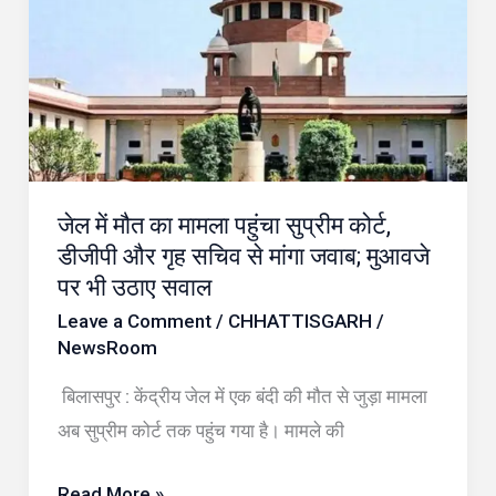
मौत
होने
का
पर
मामला
जिला
पहुंचा
अस्पताल
सुप्रीम
रेफर
कोर्ट,
डीजीपी
जेल में मौत का मामला पहुंचा सुप्रीम कोर्ट,
और
डीजीपी और गृह सचिव से मांगा जवाब; मुआवजे
गृह
पर भी उठाए सवाल
सचिव
Leave a Comment
/
CHHATTISGARH
/
से
NewsRoom
मांगा
बिलासपुर : केंद्रीय जेल में एक बंदी की मौत से जुड़ा मामला
जवाब;
अब सुप्रीम कोर्ट तक पहुंच गया है। मामले की
मुआवजे
पर
Read More »