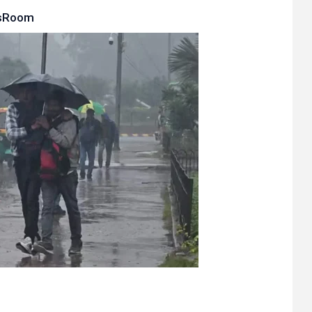
sRoom