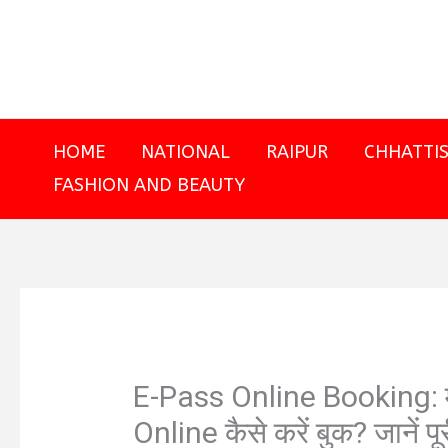
Skip
to
content
HOME
NATIONAL
RAIPUR
CHHATTI
FASHION AND BEAUTY
E-Pass Online Booking: म
Online कैसे करें बुक? जानें पू