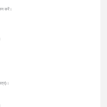
ालन करें।
।
।
णपत्र)।
।