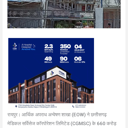
रायपुर। आर्थिक अपराध अन्वेषण शाखा (EOW) ने छत्तीसगढ़
मेडिकल सर्विसेज कॉरपोरेशन लिमिटेड (CGMSC) के 660 करोड़