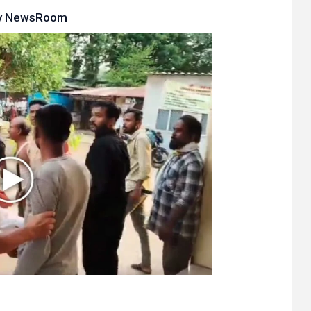
y
NewsRoom