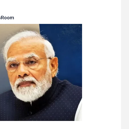
sRoom