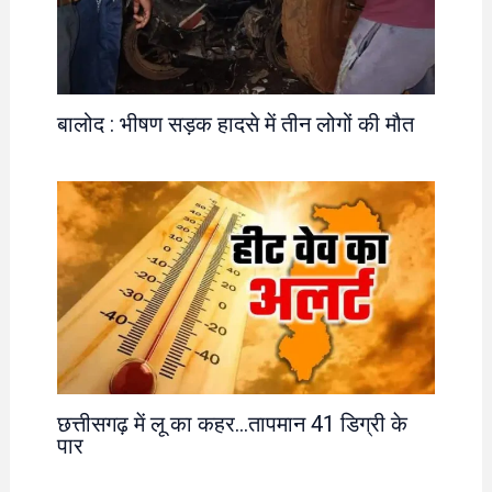
बालोद : भीषण सड़क हादसे में तीन लोगों की मौत
छत्तीसगढ़ में लू का कहर…तापमान 41 डिग्री के
पार