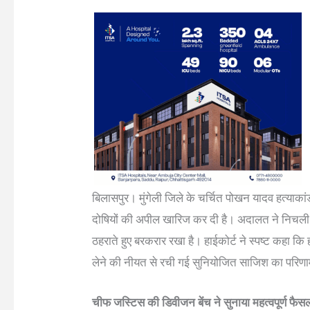
बिलासपुर। मुंगेली जिले के चर्चित पोखन यादव हत्याकांड म
दोषियों की अपील खारिज कर दी है। अदालत ने निचली 
ठहराते हुए बरकरार रखा है। हाईकोर्ट ने स्पष्ट कहा क
लेने की नीयत से रची गई सुनियोजित साजिश का परिण
चीफ जस्टिस की डिवीजन बेंच ने सुनाया महत्वपूर्ण फैस