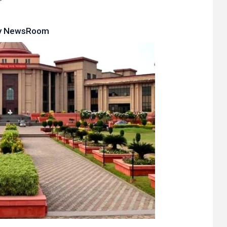
y
NewsRoom