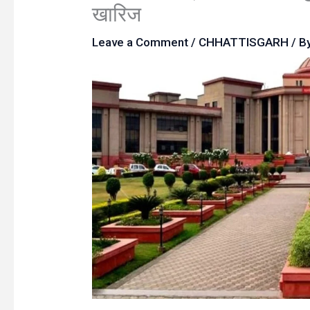
खारिज
Leave a Comment
/
CHHATTISGARH
/ B