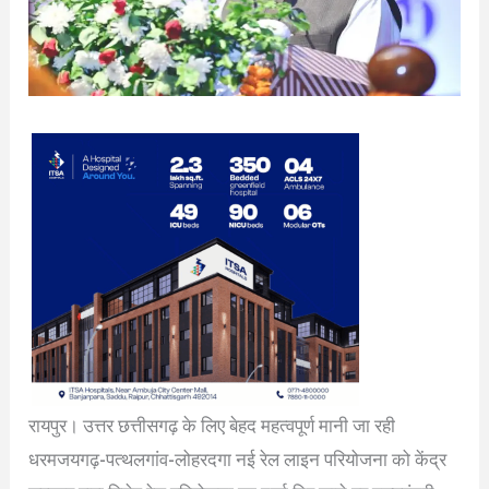
रायपुर। उत्तर छत्तीसगढ़ के लिए बेहद महत्वपूर्ण मानी जा रही
धरमजयगढ़-पत्थलगांव-लोहरदगा नई रेल लाइन परियोजना को केंद्र