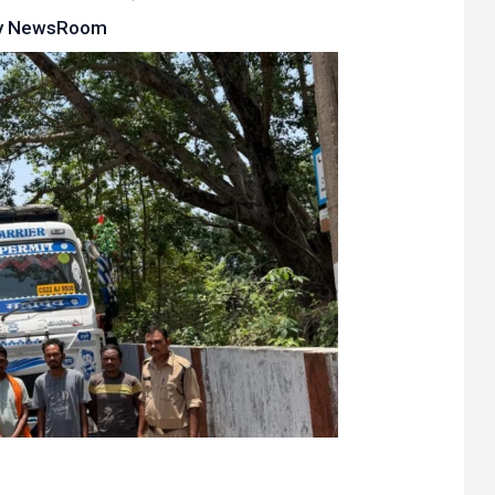
y
NewsRoom