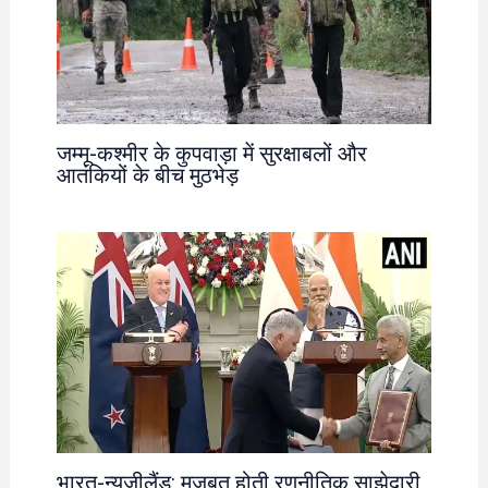
जम्मू-कश्मीर के कुपवाड़ा में सुरक्षाबलों और
आतंकियों के बीच मुठभेड़
भारत-न्यूजीलैंड: मजबूत होती रणनीतिक साझेदारी