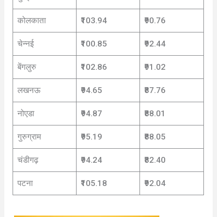
कोलकाता
₹103.94
₹90.76
चेन्नई
₹100.85
₹92.44
बेंगलुरु
₹102.86
₹91.02
लखनऊ
₹94.65
₹87.76
नोएडा
₹94.87
₹88.01
गुरुग्राम
₹95.19
₹88.05
चंडीगढ़
₹94.24
₹82.40
पटना
₹105.18
₹92.04