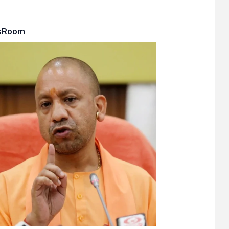
sRoom