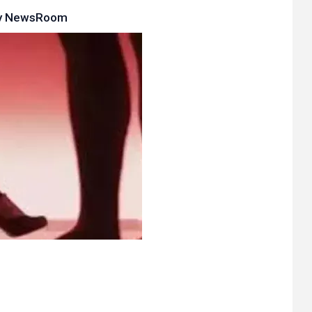
y
NewsRoom