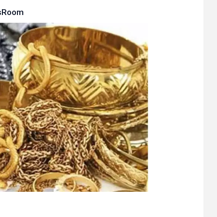
sRoom