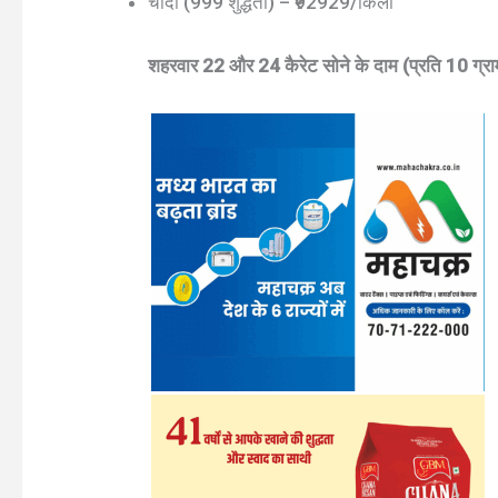
चांदी (999 शुद्धता) – ₹92929/किलो
शहरवार 22 और 24 कैरेट सोने के दाम (प्रति 10 ग्रा