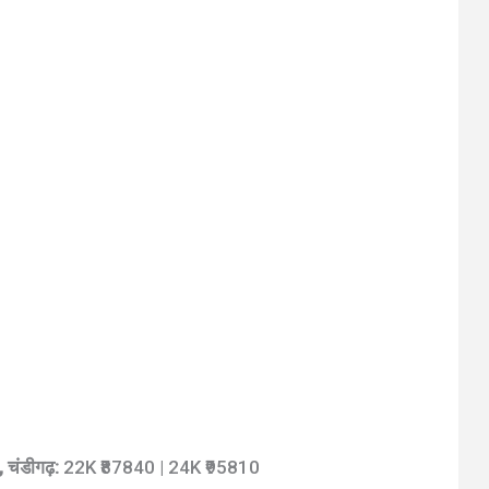
 चंडीगढ़:
22K ₹87840 | 24K ₹95810