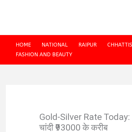
Skip
to
content
HOME
NATIONAL
RAIPUR
CHHATTI
FASHION AND BEAUTY
Gold-Silver Rate Today: 2
चांदी ₹93000 के करीब