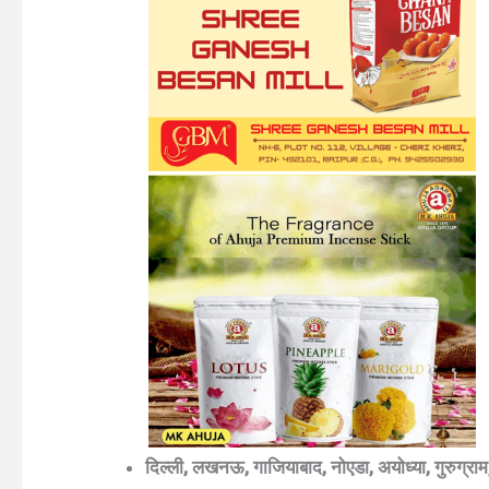
दिल्ली, लखनऊ, गाजियाबाद, नोएडा, अयोध्या, गुरुग्राम,