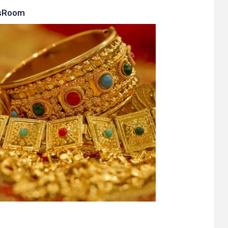
sRoom