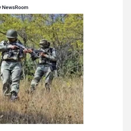
y
NewsRoom