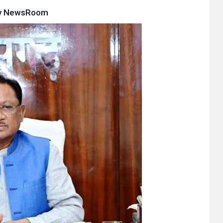
y
NewsRoom