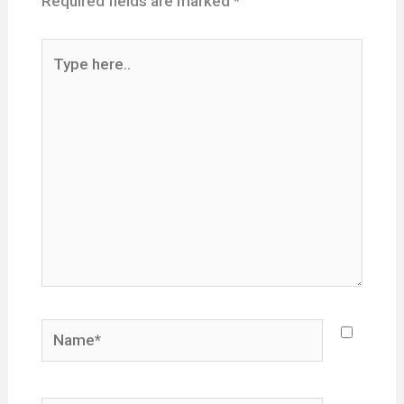
Required fields are marked
*
Type
here..
Name*