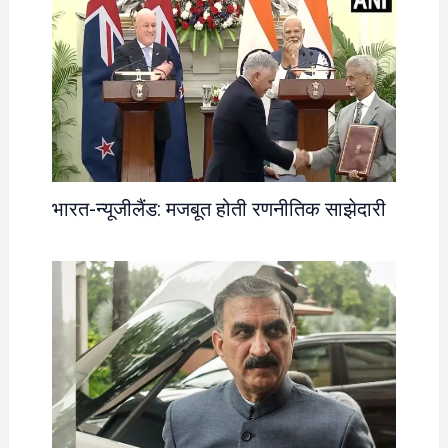
भारत-न्यूजीलैंड: मजबूत होती रणनीतिक साझेदारी