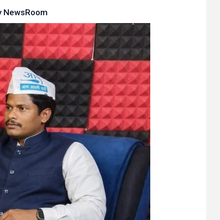
y
NewsRoom