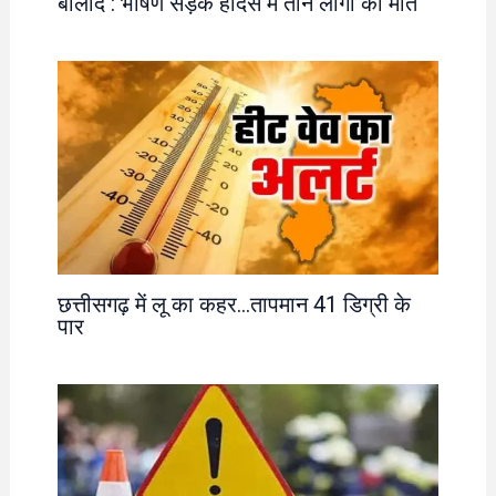
बालोद : भीषण सड़क हादसे में तीन लोगों की मौत
छत्तीसगढ़ में लू का कहर…तापमान 41 डिग्री के
पार