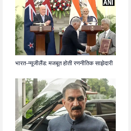
भारत-न्यूजीलैंड: मजबूत होती रणनीतिक साझेदारी