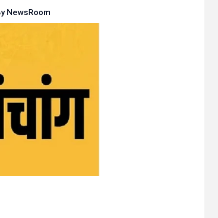
By
NewsRoom