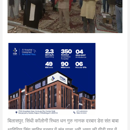
बिलासपुर. सिंधी कॉलोनी स्थित धन गुरु नानक दरबार डेरा संत बाबा
थाहिरिया सिंग साहिब दरबार में संत माता अद्दी अम्मा की मीठी याद में