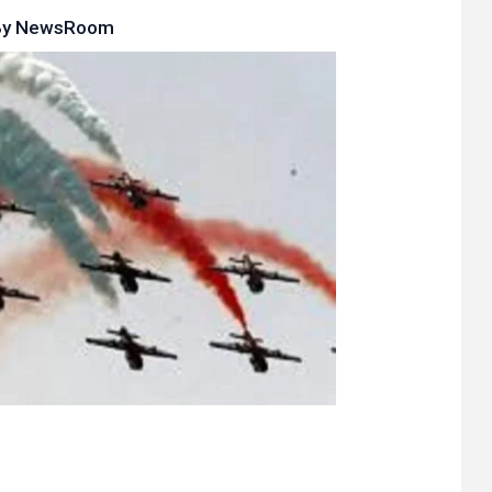
By
NewsRoom