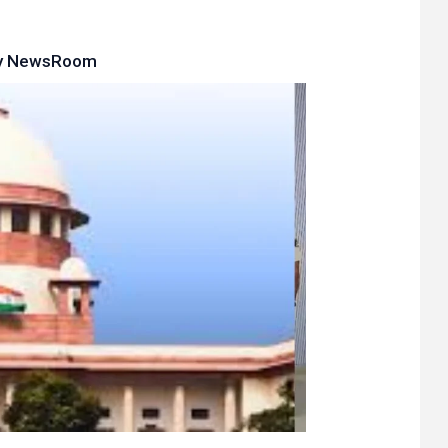
y
NewsRoom