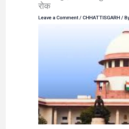
रोक
Leave a Comment
/
CHHATTISGARH
/ B