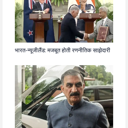
भारत-न्यूजीलैंड: मजबूत होती रणनीतिक साझेदारी