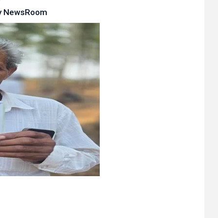
y
NewsRoom