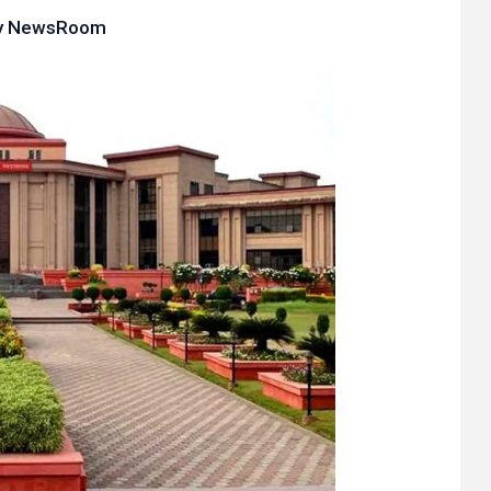
y
NewsRoom