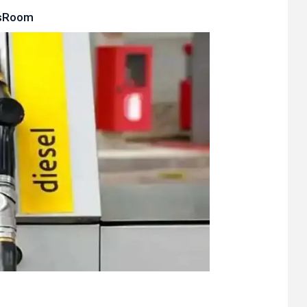
sRoom