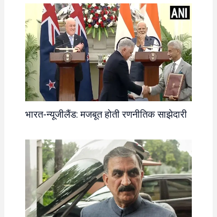
भारत-न्यूजीलैंड: मजबूत होती रणनीतिक साझेदारी