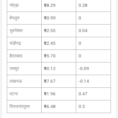
नोएडा
₹88.29
0.28
बेंगलुरु
₹90.99
0
भुवनेश्वर
₹92.55
0.04
चंडीगढ़
₹82.45
0
हैदराबाद
₹95.70
0
जयपुर
₹90.12
-0.09
लखनऊ
₹87.67
-0.14
पटना
₹91.96
0.47
तिरुवनंतपुरम
₹96.48
0.3