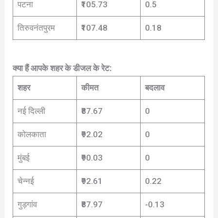
पटना
₹105.73
0.5
तिरुवनंतपुरम
₹107.48
0.18
क्या हैं आपके शहर के डीजल के रेट:
शहर
कीमत
बदलाव
नई दिल्ली
₹87.67
0
कोलकाता
₹92.02
0
मुंबई
₹90.03
0
चेन्नई
₹92.61
0.22
गुड़गांव
₹87.97
-0.13