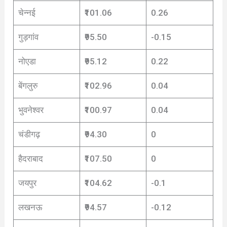
चेन्नई
₹101.06
0.26
गुड़गांव
₹95.50
-0.15
नोएडा
₹95.12
0.22
बेंगलुरु
₹102.96
0.04
भुवनेश्वर
₹100.97
0.04
चंडीगढ़
₹94.30
0
हैदराबाद
₹107.50
0
जयपुर
₹104.62
-0.1
लखनऊ
₹94.57
-0.12