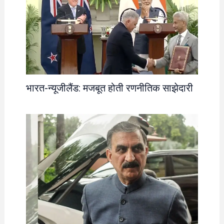
भारत-न्यूजीलैंड: मजबूत होती रणनीतिक साझेदारी