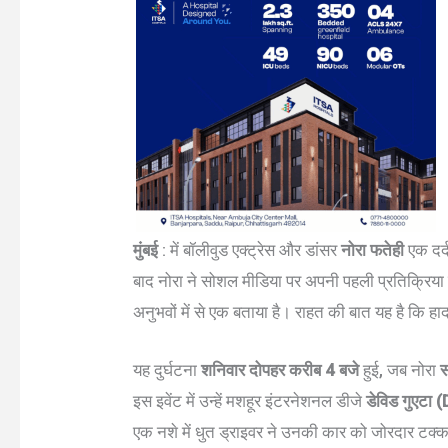
मुंबई
: में बॉलीवुड एक्ट्रेस और डांसर
नोरा फतेही
एक दर्
बाद नोरा ने सोशल मीडिया पर अपनी पहली प्रतिक्रिया
अनुभवों में से एक बताया है। राहत की बात यह है कि हादस
यह दुर्घटना
शनिवार दोपहर करीब 4 बजे
हुई, जब नोरा
स
इस इवेंट में उन्हें मशहूर इंटरनेशनल डीजे
डेविड गुएटा
एक नशे में धुत ड्राइवर ने उनकी कार को जोरदार टक्