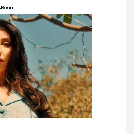
sRoom