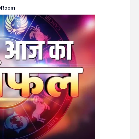
sRoom