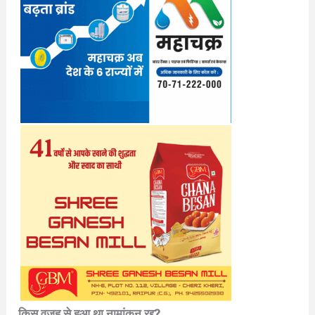
किस वजह से हुआ था नामांकन रद्द?