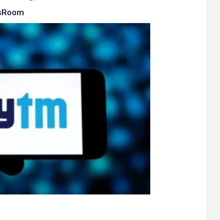
sRoom