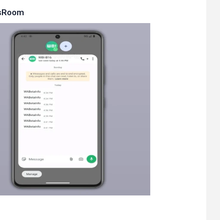
sRoom