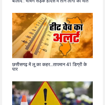
बालोद : भीषण सड़क हादसे में तीन लोगों की मौत
छत्तीसगढ़ में लू का कहर…तापमान 41 डिग्री के
पार