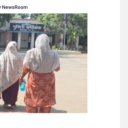
y
NewsRoom