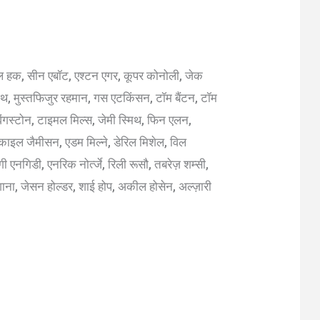
 उल हक, सीन एबॉट, एश्टन एगर, कूपर कोनोली, जेक
्मिथ, मुस्तफिजुर रहमान, गस एटकिंसन, टॉम बैंटन, टॉम
िंगस्टोन, टाइमल मिल्स, जेमी स्मिथ, फिन एलन,
 काइल जैमीसन, एडम मिल्ने, डेरिल मिशेल, विल
ुंगी एनगिडी, एनरिक नोर्त्जे, रिली रूसौ, तबरेज़ शम्सी,
कशाना, जेसन होल्डर, शाई होप, अकील होसेन, अल्ज़ारी