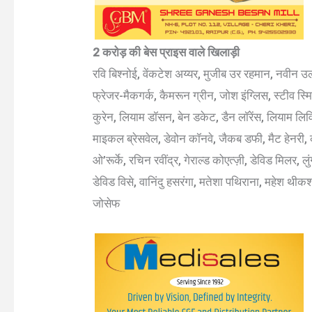
2 करोड़ की बेस प्राइस वाले खिलाड़ी
रवि बिश्नोई, वेंकटेश अय्यर, मुजीब उर रहमान, नवीन
फ्रेजर-मैकगर्क, कैमरून ग्रीन, जोश इंग्लिस, स्टीव स
कुरेन, लियाम डॉसन, बेन डकेट, डैन लॉरेंस, लियाम लिव
माइकल ब्रेसवेल, डेवोन कॉनवे, जैकब डफी, मैट हेनरी,
ओ’रूर्के, रचिन रवींद्र, गेराल्ड कोएत्ज़ी, डेविड मिलर, ल
डेविड विसे, वानिंदु हसरंगा, मतेशा पथिराना, महेश थी
जोसेफ