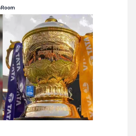
sRoom