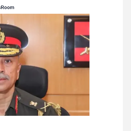
sRoom