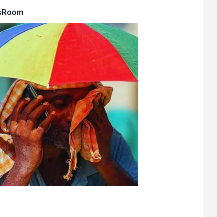
sRoom