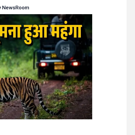
y
NewsRoom