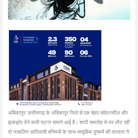
अंबिकापुर: छत्तीसगढ़ के अंबिकापुर जिले से एक बेहद संवेदनशील और
झकझोर देने वाली घटना सामने आई है। शादी समारोह से घर लौट रहीं
दो नाबालिग आदिवासी बच्चियों के साथ सामूहिक दुष्कर्म की वारदात ने