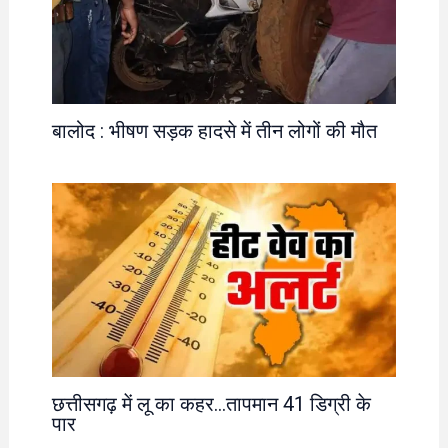
बालोद : भीषण सड़क हादसे में तीन लोगों की मौत
छत्तीसगढ़ में लू का कहर…तापमान 41 डिग्री के
पार