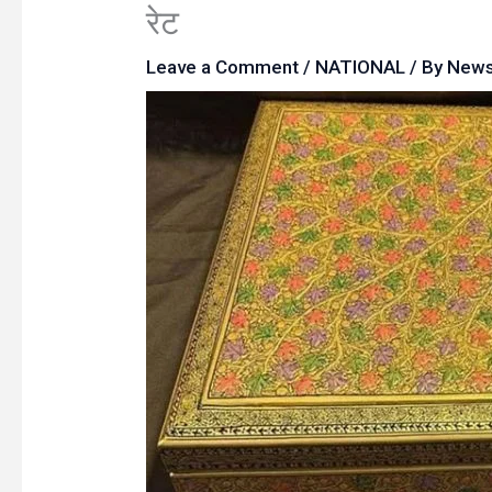
रेट
Leave a Comment
/
NATIONAL
/ By
New