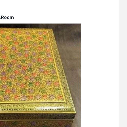
sRoom