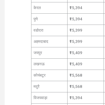
केरल
₹15,394
पुणे
₹15,394
वडोदरा
₹15,399
अहमदाबाद
₹15,399
जयपुर
₹15,409
लखनऊ
₹15,409
कोयंबटूर
₹15,568
मदुरै
₹15,568
विजयवाड़ा
₹15,394