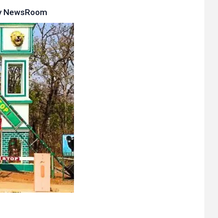
y
NewsRoom