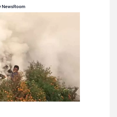
y
NewsRoom